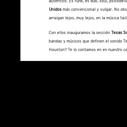
auténtico. Es funk, es dub, soul, psicodel
Unidos
más convencional y vulgar. No obst
arraigan lejos, muy lejos, en la música tail
Con ellos inauguramos la sección
Texas S
bandas y músicos que definen el sonido Te
Houston? Te lo contamos en en nuestro c