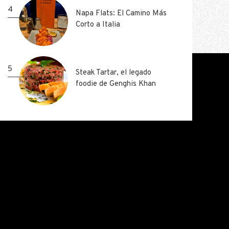
4
4
Napa Flats: El Camino Más
Napa Flats: El Camino Más
Corto a Italia
Corto a Italia
5
5
Steak Tartar, el legado
Steak Tartar, el legado
foodie de Genghis Khan
foodie de Genghis Khan