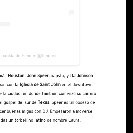
mpartida de Fender (@fender)
 más
Houston
.
John Speer,
bajista
,
y
DJ Johnson
ban con la
Iglesia de Saint John
en el downtown
de la ciudad, en donde también comenzó su carrera
el gospel del sur de
Texas
. Speer es un obseso de
hacer buenas migas con DJ. Empezaron a moverse
idas un torbellino latino de nombre Laura.