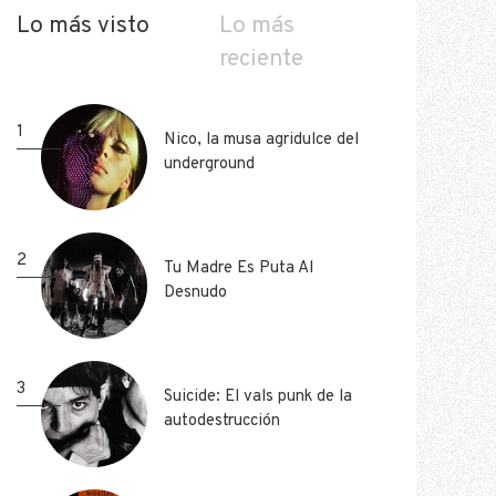
Lo más visto
Lo más
reciente
1
1
Nico, la musa agridulce del
Nico, la musa agridulce del
underground
underground
2
2
Tu Madre Es Puta Al
Tu Madre Es Puta Al
Desnudo
Desnudo
3
3
Suicide: El vals punk de la
Suicide: El vals punk de la
autodestrucción
autodestrucción