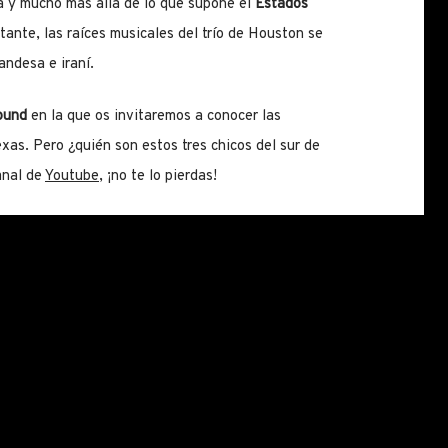
ia y mucho más allá de lo que supone el
Estados
ante, las raíces musicales del trío de Houston se
andesa e iraní.
ound
en la que os invitaremos a conocer las
xas. Pero ¿quién son estos tres chicos del sur de
anal de
Youtube
, ¡no te lo pierdas!