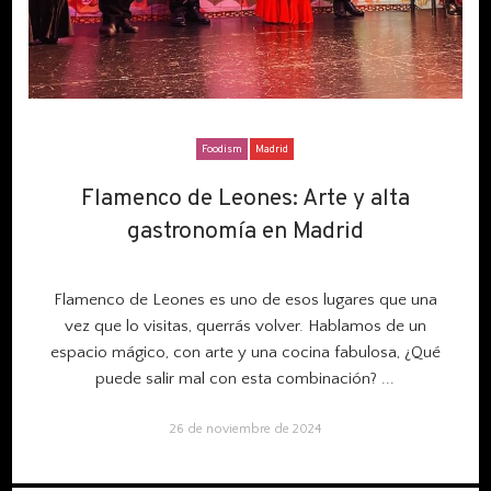
Foodism
Madrid
Flamenco de Leones: Arte y alta
Flamenco de Leones: Arte y alta
gastronomía en Madrid
gastronomía en Madrid
Flamenco de Leones es uno de esos lugares que una
vez que lo visitas, querrás volver. Hablamos de un
espacio mágico, con arte y una cocina fabulosa, ¿Qué
puede salir mal con esta combinación?
...
26 de noviembre de 2024