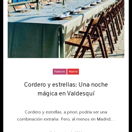
Foodism
Madrid
Cordero y estrellas: Una noche
Cordero y estrellas: Una noche
mágica en Valdesquí
mágica en Valdesquí
Cordero y estrellas, a priori, podría ser una
combinación extraña. Pero, al menos en Madrid,...