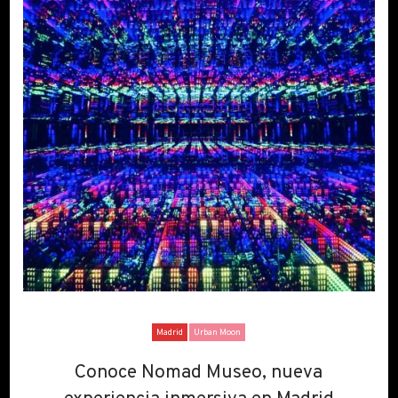
Madrid
Urban Moon
Conoce Nomad Museo, nueva
Conoce Nomad Museo, nueva