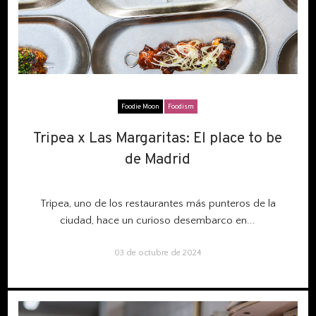
Foodie Moon
Foodism
Tripea x Las Margaritas: El place to be
Tripea x Las Margaritas: El place to be
de Madrid
de Madrid
Tripea, uno de los restaurantes más punteros de la
ciudad, hace un curioso desembarco en...
03 de octubre de 2024