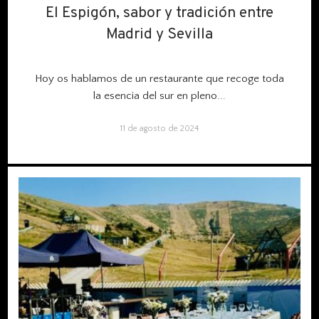
El Espigón, sabor y tradición entre
El Espigón, sabor y tradición entre
Madrid y Sevilla
Madrid y Sevilla
Hoy os hablamos de un restaurante que recoge toda
la esencia del sur en pleno...
11 de agosto de 2024