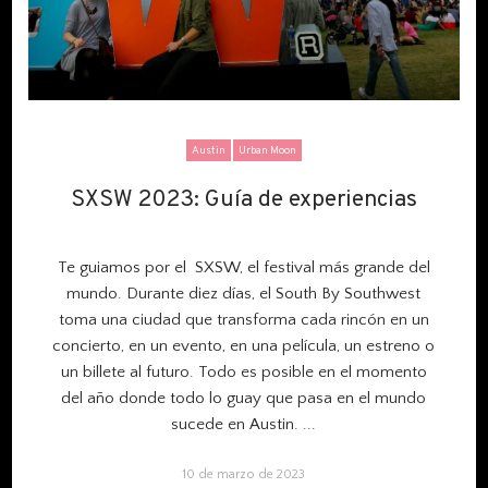
Austin
Urban Moon
SXSW 2023: Guía de experiencias
SXSW 2023: Guía de experiencias
Te guiamos por el SXSW, el festival más grande del
mundo. Durante diez días, el
South By Southwest
toma una ciudad que transforma cada rincón en un
concierto, en un evento, en una película, un estreno o
un billete al futuro. Todo es posible en el momento
del año donde todo lo guay que pasa en el mundo
sucede en Austin.
...
10 de marzo de 2023