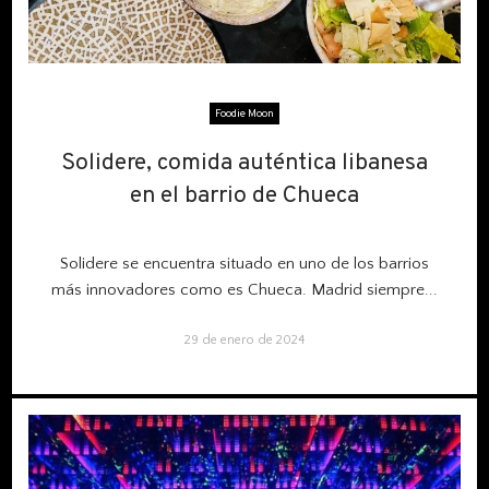
Foodie Moon
Solidere, comida auténtica libanesa
Solidere, comida auténtica libanesa
en el barrio de Chueca
en el barrio de Chueca
Solidere se encuentra situado en uno de los barrios
más innovadores como es Chueca. Madrid siempre...
29 de enero de 2024