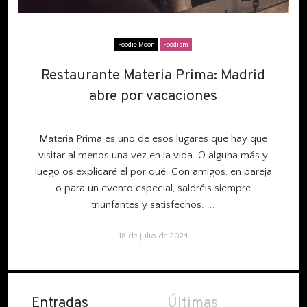
Foodie Moon
Foodism
Restaurante Materia Prima: Madrid
Restaurante Materia Prima: Madrid
abre por vacaciones
abre por vacaciones
Materia Prima es uno de esos lugares que hay que
visitar al menos una vez en la vida. O alguna más y
luego os explicaré el por qué. Con amigos, en pareja
o para un evento especial, saldréis siempre
triunfantes y satisfechos.
...
18 de julio de 2024
Entradas
Últimas