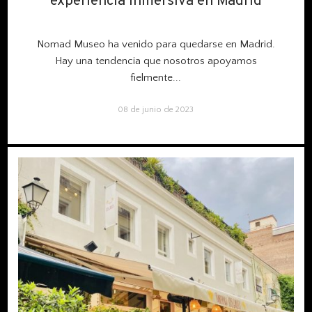
experiencia inmersiva en Madrid
experiencia inmersiva en Madrid
Nomad Museo ha venido para quedarse en Madrid.
Hay una tendencia que nosotros apoyamos
fielmente...
08 de junio de 2023