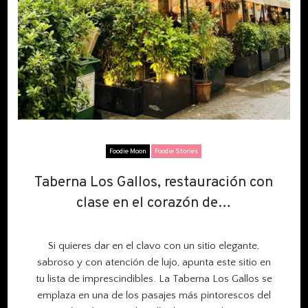
Foodie Moon
Foodie Stories
Taberna Los Gallos, restauración con
Taberna Los Gallos, restauración con
clase en el corazón de…
clase en el corazón de…
Si quieres dar en el clavo con un sitio elegante,
sabroso y con atención de lujo, apunta este sitio en
tu lista de imprescindibles. La Taberna Los Gallos se
emplaza en una de los pasajes más pintorescos del