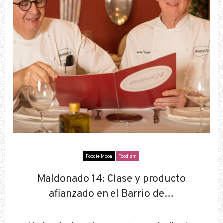
Foodie Moon
Foodism
Maldonado 14: Clase y producto
Maldonado 14: Clase y producto
afianzado en el Barrio de…
afianzado en el Barrio de…