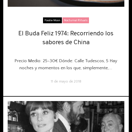
Foodie Moon
Nocturnal Rituals
El Buda Feliz 1974: Recorriendo los
El Buda Feliz 1974: Recorriendo los
sabores de China
sabores de China
Precio Medio: 25-30€ Dónde: Calle Tudescos, 5 Hay
noches y momentos en los que, simplemente,...
11 de mayo de 2018