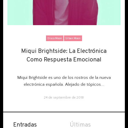
Disco Moon
Urban Moon
Miqui Brightside: La Electrónica
Miqui Brightside: La Electrónica
Como Respuesta Emocional
Como Respuesta Emocional
Miqui Brightside es uno de los rostros de la nueva
electrónica española. Alejado de tópicos...
24 de septiembre de 2018
Entradas
Últimas