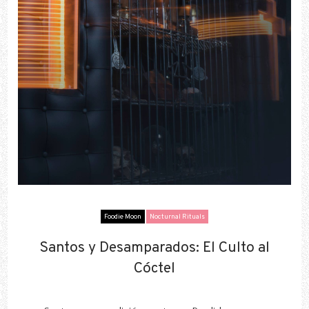
Foodie Moon
Nocturnal Rituals
Santos y Desamparados: El Culto al
Santos y Desamparados: El Culto al
Cóctel
Cóctel