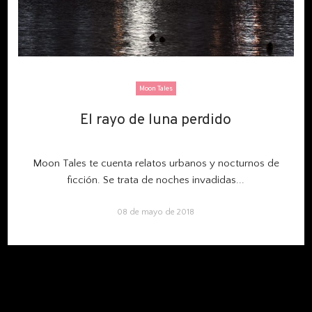
Moon Tales
El rayo de luna perdido
El rayo de luna perdido
Moon Tales te cuenta relatos urbanos y nocturnos de
ficción. Se trata de noches invadidas...
08 de mayo de 2018