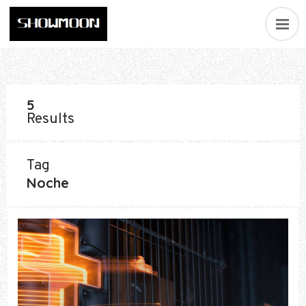
5
Results
Tag
Noche