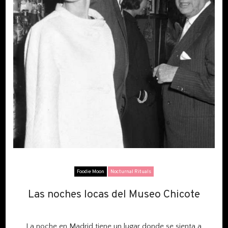
Foodie Moon
Nocturnal Rituals
Las noches locas del Museo Chicote
Las noches locas del Museo Chicote
La noche en Madrid tiene un lugar donde se sienta a