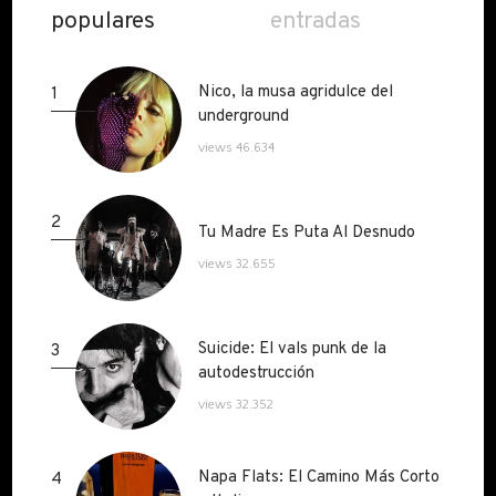
populares
entradas
Nico, la musa agridulce del
Nico, la musa agridulce del
1
underground
underground
views 46.634
2
Tu Madre Es Puta Al Desnudo
Tu Madre Es Puta Al Desnudo
views 32.655
Suicide: El vals punk de la
Suicide: El vals punk de la
3
autodestrucción
autodestrucción
views 32.352
Napa Flats: El Camino Más Corto
Napa Flats: El Camino Más Corto
4