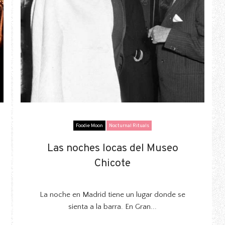
Foodie Moon
Nocturnal Rituals
Las noches locas del Museo
Las noches locas del Museo
Chicote
Chicote
La noche en Madrid tiene un lugar donde se
sienta a la barra. En Gran...