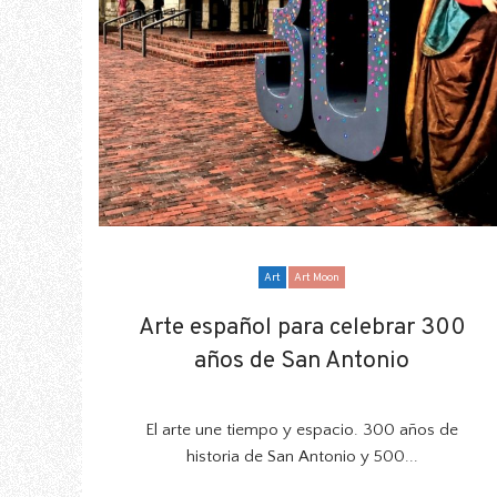
Art
Art Moon
Arte español para celebrar 300
Arte español para celebrar 300
años de San Antonio
años de San Antonio
El arte une tiempo y espacio. 300 años de
historia de San Antonio y 500...