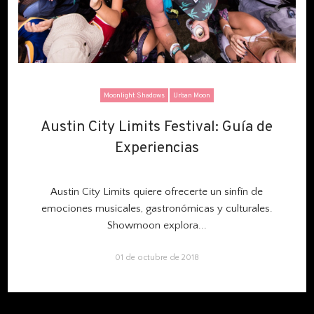
Moonlight Shadows
Urban Moon
Austin City Limits Festival: Guía de
Austin City Limits Festival: Guía de
Experiencias
Experiencias
Austin City Limits quiere ofrecerte un sinfín de
emociones musicales, gastronómicas y culturales.
Showmoon explora...
01 de octubre de 2018