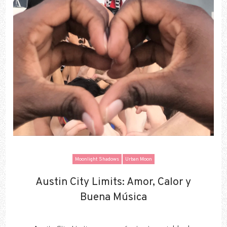
Moonlight Shadows
Urban Moon
Austin City Limits: Amor, Calor y
Austin City Limits: Amor, Calor y
Buena Música
Buena Música