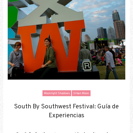
Moonlight Shadows
Urban Moon
South By Southwest Festival: Guía de
South By Southwest Festival: Guía de
Experiencias
Experiencias