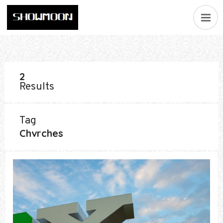
2
Results
Tag
Chvrches