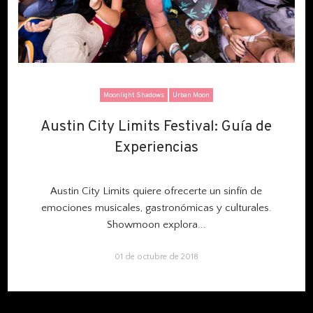
Moonlight Shadows
Urban Moon
Austin City Limits Festival: Guía de
Austin City Limits Festival: Guía de
Experiencias
Experiencias
Austin City Limits quiere ofrecerte un sinfín de
emociones musicales, gastronómicas y culturales.
Showmoon explora...
01 de octubre de 2018