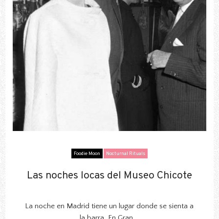
Foodie Moon
Nocturnal Rituals
Las noches locas del Museo Chicote
Las noches locas del Museo Chicote
La noche en Madrid tiene un lugar donde se sienta a
la barra. En Gran...