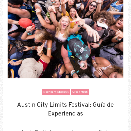
Moonlight Shadows
Urban Moon
Austin City Limits Festival: Guía de
Austin City Limits Festival: Guía de
Experiencias
Experiencias