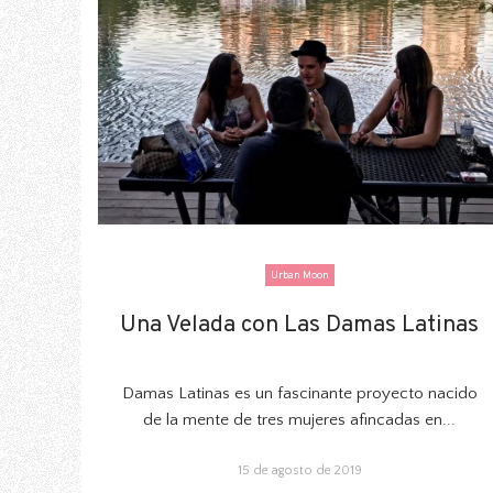
Urban Moon
Una Velada con Las Damas Latinas
Una Velada con Las Damas Latinas
Damas Latinas es un fascinante proyecto nacido
de la mente de tres mujeres afincadas en...
15 de agosto de 2019